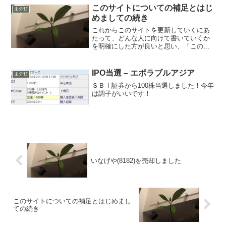
このサイトについての補足とはじ
未分類
めましての続き
これからこのサイトを更新していくにあ
たって、どんな人に向けて書いていくか
を明確にした方が良いと思い、「このサ
イトについて」を書いてみました。この
サイトでは投資未経験者や初心者の方に
向けての投資情報を紹介していければい
IPO当選 – エボラブルアジア
未分類
いなと考えています。基本...
ＳＢＩ証券から100株当選しました！今年
は調子がいいです！
いなげや(8182)を売却しました
このサイトについての補足とはじめまし
ての続き