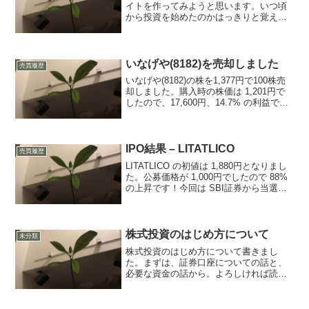
イトを作ってみようと思います。いつ頃
から投資を始めたのかはっきりと覚えて
いないのですが、すでに株式投資を始め
て５年以上。投資歴５年というとそれな
りに聞こえますが、まだまだ初心者。今
年こそ脱初心者...
いなげや(8182)を売却しました
売買履歴
いなげや(8182)の株を1,377円で100株売
却しました。購入時の株価は 1,201円で
したので、17,600円、14.7% の利益で
す。これからどうなるかは分かりません
が、かなり安い価格で売ってしまった感
じですね…まぁ、数日前に逆指値...
IPO結果 – LITATLICO
売買履歴
LITATLICO の初値は 1,880円となりまし
た。公募価格が 1,000円でしたので 88%
の上昇です！今回は SBI証券から当選し
たのですが、NISA口座で取引が出来たの
で非課税です。つまり、一株当たり 880
円の利益。この取引だけ...
株式投資のはじめ方について
未分類
株式投資のはじめ方について書きまし
た。まずは、証券口座についての話と、
必要な資金の話から。よろしければ読ん
でみてください。これからも少しずつコ
ンテンツを充実させていきます。